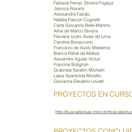
Fabiane Ferraz Silveira Fogaça
Jéssica Rovaris
Alessandra Falcão
Natália Pascon Cognetti
Carla Giovanna Belei-Martins
Aline de Marco Silveira
Flaviane Izidro Alves de Lima
Caroline Bonaccorsi
Francisco de Assis Medeiros
Bianca Rahal de Mattos
Alexandre Aguiar Victuri
Francine Butignon
Grabriela Serafim Michelin
Laisa Aparecida Moretto
Giovanna Eleutèrio Levatti
PROYECTOS EN CURS
http://buscatextual.cnpq.br/buscatext
PROYECTOS CONCLUIDOS