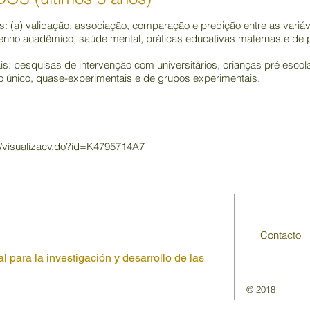
is: (a) validação, associação, comparação e predição entre as variáve
o acadêmico, saúde mental, práticas educativas maternas e de pr
is: pesquisas de intervenção com universitários, crianças pré esco
to único, quase-experimentais e de grupos experimentais.
al/visualizacv.do?id=K4795714A7
Contacto
l para la investigación y desarrollo de las
© 2018