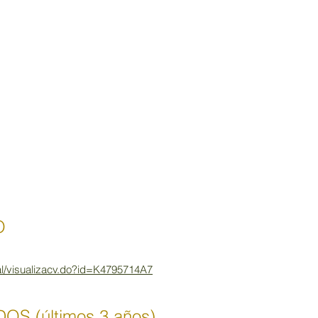
O
ual/visualizacv.do?id=K4795714A7
 (últimos 3 años)